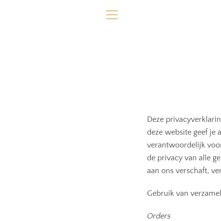
Meteen
naar
MENU
de
content
Deze privacyverklarin
deze website geef je 
verantwoordelijk voo
de privacy van alle g
aan ons verschaft, ve
Gebruik van verzame
Orders