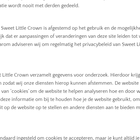
atie wordt nooit met derden gedeeld.
OPNIEUW
ZOEKEN
n Sweet Little Crown is afgestemd op het gebruik en de mogelijk
ijk dat er aanpassingen of veranderingen van deze site leiden tot 
arom adviseren wij om regelmatig het privacybeleid van Sweet Li
 Little Crown verzamelt gegevens voor onderzoek. Hierdoor krijg
en zodat wij onze diensten hierop kunnen afstemmen. De website 
van ‘cookies’ om de website te helpen analyseren hoe en door w
 deze informatie om bij te houden hoe je de website gebruikt, o
eit op de website op te stellen en andere diensten aan te bieden m
andaard ingesteld om cookies te accepteren, maar je kunt altijd j