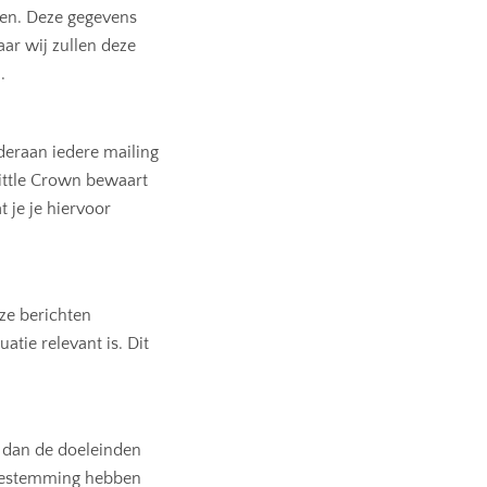
ken. Deze gegevens
ar wij zullen deze
.
eraan iedere mailing
Little Crown bewaart
 je je hiervoor
eze berichten
tie relevant is. Dit
 dan de doeleinden
 toestemming hebben