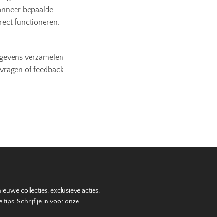
wanneer bepaalde
rrect functioneren.
egevens verzamelen
 vragen of feedback
nieuwe collecties, exclusieve acties,
ips. Schrijf je in voor onze